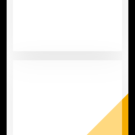
diam sed molestie aliquet, justo ipsum
semper lectus, sed efficitur.
John Smith
Lorem ipsum dolor sit consectetur
adipiscing elit. Fusce non arcu blandit
magna efficitur gravida. Sed eleifend,
diam sed molestie aliquet, justo ipsum
semper lectus, sed efficitur.
Jenny Cane