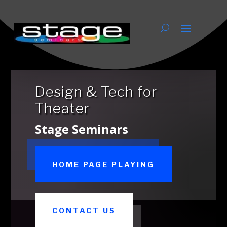
Home Page playing
Design & Tech for
Theater
Stage Seminars
HOME PAGE PLAYING
CONTACT US