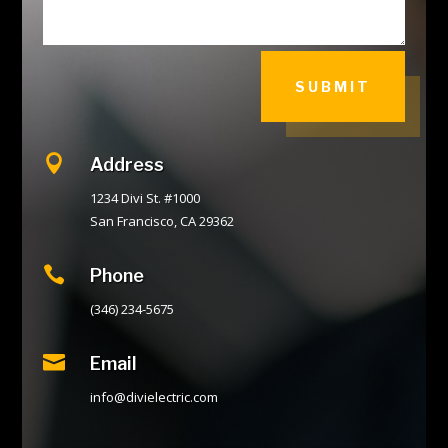
SUBMIT

Address
1234 Divi St. #1000
San Francisco, CA 29362

Phone
(346) 234-5675

Email
info@divielectric.com